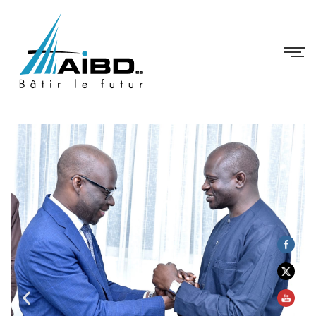
Non classé
/
18 avril 2025
/
Aucun commentaire
by Habib Sy