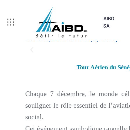
AIBD
SA
Non classé
/
30 novembre 2025
/
by Habib Sy
Tour Aérien du Sénég
Chaque 7 décembre, le monde célèb
souligner le rôle essentiel de l’avi
social.
Cet événement symbolique rappelle l’i