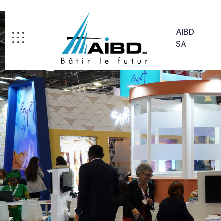
AIBD
SA
Non classé
/
17 septembre 2024
/
by AIBD_SA