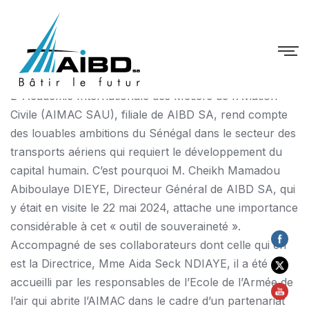
Non classé
/
23 mai 2024
/
Aucun commentaire
by AIBD_SA
L’ Académie Internationale des Métiers de l’Aviation
Civile (AIMAC SAU), filiale de AIBD SA, rend compte
des louables ambitions du Sénégal dans le secteur des
transports aériens qui requiert le développement du
capital humain. C’est pourquoi M. Cheikh Mamadou
Abiboulaye DIEYE, Directeur Général de AIBD SA, qui
y était en visite le 22 mai 2024, attache une importance
considérable à cet « outil de souveraineté ».
Accompagné de ses collaborateurs dont celle qui en
est la Directrice, Mme Aida Seck NDIAYE, il a été
accueilli par les responsables de l’Ecole de l’Armée de
l’air qui abrite l’AIMAC dans le cadre d’un partenariat